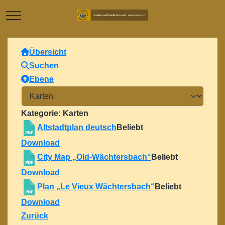
Mobile Menu Toggle
Übersicht
Suchen
Ebene
Kategorie: Karten
Altstadtplan deutsch
Beliebt
Download
City Map „Old-Wächtersbach“
Beliebt
Download
Plan „Le Vieux Wächtersbach“
Beliebt
Download
Zurück