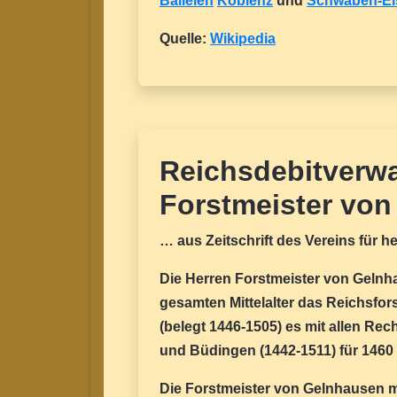
Balleien
Koblenz
und
Schwaben-El
Quelle:
Wikipedia
Reichsdebitverwa
Forstmeister vo
… aus Zeitschrift des Vereins für 
Die Herren Forstmeister von Gelnhau
gesamten Mittelalter das Reichsfors
(belegt 1446-1505) es mit allen Re
und Büdingen (1442-1511) für 1460 
Die Forstmeister von Gelnhausen 