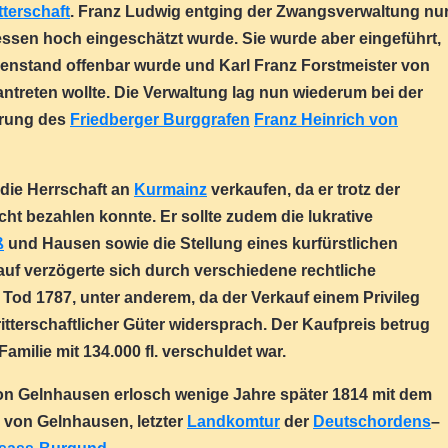
tterschaft
. Franz Ludwig entging der Zwangsverwaltung nu
ssen hoch eingeschätzt wurde. Sie wurde aber eingeführt,
denstand offenbar wurde und Karl Franz Forstmeister von
treten wollte. Die Verwaltung lag nun wiederum bei der
hrung des
Friedberger Burggrafen
Franz Heinrich von
 die Herrschaft an
Kurmainz
verkaufen, da er trotz der
t bezahlen konnte. Er sollte zudem die lukrative
ß
und Hausen sowie die Stellung eines kurfürstlichen
uf verzögerte sich durch verschiedene rechtliche
 Tod 1787, unter anderem, da der Verkauf einem Privileg
itterschaftlicher Güter widersprach. Der Kaufpreis betrug
Familie mit 134.000 fl. verschuldet war.
on Gelnhausen erlosch wenige Jahre später 1814 mit dem
r von Gelnhausen, letzter
Landkomtur
der
Deutschordens
–