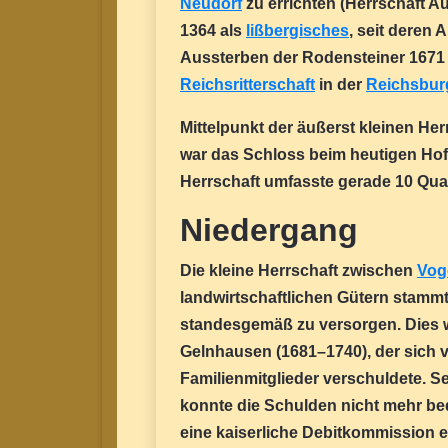
Neudorf
zu errichten (Herrschaft A
1364 als
lißbergisches
, seit deren
Aussterben der Rodensteiner 1671 b
Reichsritterschaft
in der
Reichsbur
Mittelpunkt der äußerst kleinen H
war das Schloss beim heutigen Hof
Herrschaft umfasste gerade 10 Qua
Niedergang
Die kleine Herrschaft zwischen
Vog
landwirtschaftlichen Gütern stammt
standesgemäß zu versorgen. Dies wi
Gelnhausen (1681–1740), der sich 
Familienmitglieder verschuldete. 
konnte die Schulden nicht mehr be
eine kaiserliche Debitkommission e