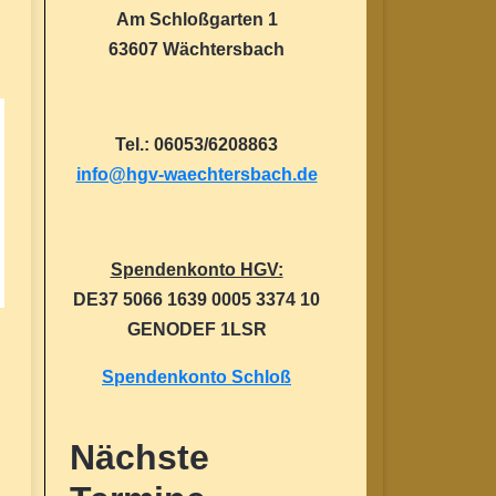
Am Schloßgarten 1
63607 Wächtersbach
Tel.: 06053/6208863
info@hgv-waechtersbach.de
Spendenkonto HGV:
DE37 5066 1639 0005 3374 10
GENODEF 1LSR
Spendenkonto Schloß
Nächste