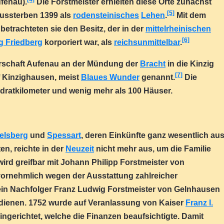
ufenau).
Die Forstmeister erhielten diese Orte zunächst
[5]
 Aussterben 1399 als
rodensteinisches
Lehen
.
Mit dem
etrachteten sie den Besitz, der in der
mittelrheinischen
[6]
g Friedberg
korporiert war, als
reichsunmittelbar
.
errschaft Aufenau an der Mündung der
Bracht
in die Kinzig
[7]
 Kinzighausen, meist
Blaues Wunder
genannt.
Die
dratkilometer und wenig mehr als 100 Häuser.
elsberg
und
Spessart
, deren Einkünfte ganz wesentlich au
en, reichte in der
Neuzeit
nicht mehr aus, um die Familie
rd greifbar mit Johann Philipp Forstmeister von
vornehmlich wegen der Ausstattung zahlreicher
Sein Nachfolger Franz Ludwig Forstmeister von Gelnhausen
dienen. 1752 wurde auf Veranlassung von Kaiser
Franz I.
ingerichtet, welche die Finanzen beaufsichtigte. Damit