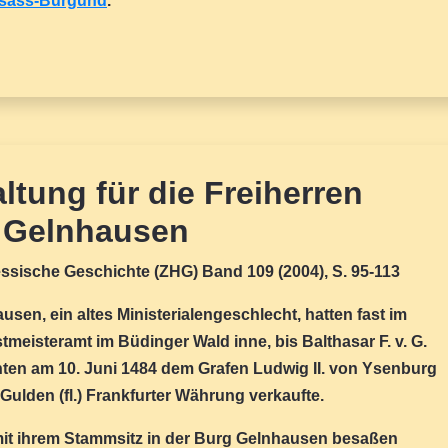
sass-Burgund
.
ltung für die Freiherren
n Gelnhausen
hessische Geschichte (ZHG) Band 109 (2004), S. 95-113
sen, ein altes Ministerialengeschlecht, hatten fast im
tmeisteramt im Büdinger Wald inne, bis Balthasar F. v. G.
chten am 10. Juni 1484 dem Grafen Ludwig II. von Ysenburg
Gulden (fl.) Frankfurter Währung verkaufte.
mit ihrem Stammsitz in der Burg Gelnhausen besaßen