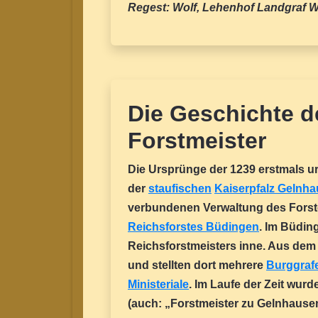
Regest: Wolf, Lehenhof Landgraf Wilh
Die Geschichte d
Forstmeister
Die Ursprünge der 1239 erstmals u
der
staufischen
Kaiserpfalz Gelnh
verbundenen Verwaltung des Forst
Reichsforstes Büdingen
. Im Büdin
Reichsforstmeisters inne. Aus dem
und stellten dort mehrere
Burggraf
Ministeriale
. Im Laufe der Zeit wu
(auch: „Forstmeister zu Gelnhaus