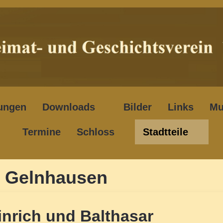
ungen
Downloads
Bilder
Links
Mu
Termine
Schloss
Stadtteile
n Gelnhausen
inrich und Balthasar