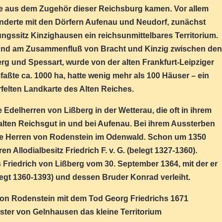
die aus dem Zugehör dieser Reichsburg kamen. Vor allem
underte mit den Dörfern Aufenau und Neudorf, zunächst
gssitz Kinzighausen ein reichsunmittelbares Territorium.
und am Zusammenfluß von Bracht und Kinzig zwischen den
g und Spessart, wurde von der alten Frankfurt-Leipziger
ßte ca. 1000 ha, hatte wenig mehr als 100 Häuser – ein
felten Landkarte des Alten Reiches.
 Edelherren von Lißberg in der Wetterau, die oft in ihrem
 alten Reichsgut in und bei Aufenau. Bei ihrem Aussterben
e Herren von Rodenstein im Odenwald. Schon um 1350
n Allodialbesitz Friedrich F. v. G. (belegt 1327-1360).
 Friedrich von Lißberg vom 30. September 1364, mit der er
egt 1360-1393) und dessen Bruder Konrad verleiht.
on Rodenstein mit dem Tod Georg Friedrichs 1671
ister von Gelnhausen das kleine Territorium