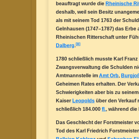
beauftragt wurde die
Rheinische Ri
deshalb, weil sein Besitz unangeme
als mit seinem Tod 1763 der Schul
Gelnhausen (1747–1787) das Erbe an
Rheinischen Ritterschaft unter Fü
[8]
Dalberg
.
1780 schließlich musste Karl Franz
Zwangsverwaltung die Schulden nich
Amtmannstelle im
Amt Orb
,
Burgjo
Geheimen Rates erhalten. Der Verka
Schwierigkeiten aber bis zu seinem
Kaiser
Leopolds
über den Verkauf r
schließlich 184.000
fl.
, während die 
Das Geschlecht der Forstmeister v
Tod des Karl Friedrich Forstmeiste