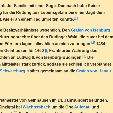
nft der Familie mit einer Sage. Demnach habe Kaiser
 für die Rettung aus Lebensgefahr bei einer Jagd dem
[1]
, wie er an einem Tag umreiten konnte.
ie Besitzverhältnisse wesentlich. Den
Grafen von Isenburg
e Nutzungsrechte über den Büdinger Wald, die zuvor bei de
[2]
n Förstern lagen, allmählich an sich zu bringen.
1484
von Gelnhausen für 1460
fl.
Frankfurter Währung das
[3]
chten an Ludwig II. von Isenburg-Büdingen.
Die
Mittelalter stark zurück, sodass sie schließlich verpfändet
 Schwarzburg
, später gemeinsam an die
Grafen von Hanau
orstmeister von Gelnhausen im 14. Jahrhundert gelungen,
Kinzigtal bei
Wächtersbach
um die Orte
Aufenau
und
[4]