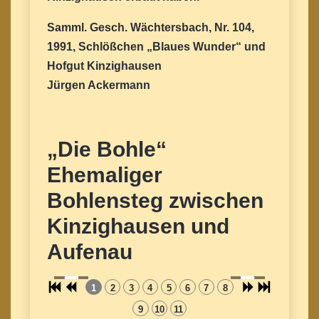
Samml. Gesch. Wächtersbach, Nr. 104,
1991, Schlößchen „Blaues Wunder“ und
Hofgut Kinzighausen
Jürgen Ackermann
„Die Bohle“
Ehemaliger
Bohlensteg zwischen
Kinzighausen und
Aufenau
1
2
3
4
5
6
7
8
9
10
11