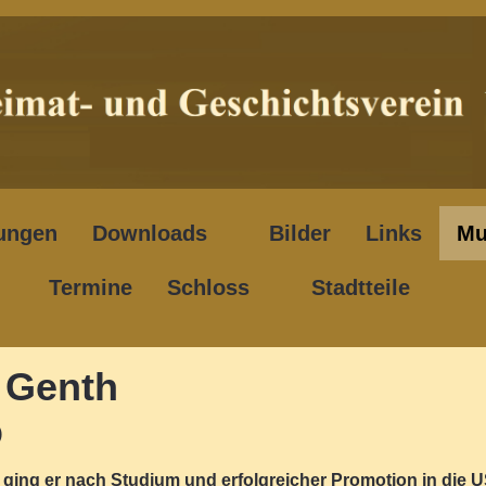
ungen
Downloads
Bilder
Links
Mu
Termine
Schloss
Stadtteile
 Genth
)
ging er nach Studium und erfolgreicher Promotion in die 