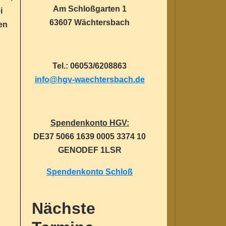
Am Schloßgarten 1
i
63607 Wächtersbach
en
Tel.: 06053/6208863
info@hgv-waechtersbach.de
Spendenkonto HGV:
DE37 5066 1639 0005 3374 10
GENODEF 1LSR
Spendenkonto Schloß
Nächste