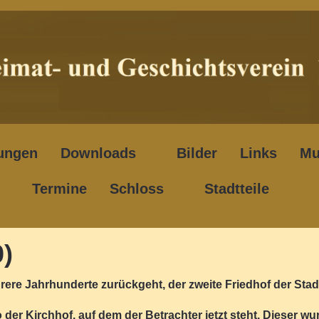
ungen
Downloads
Bilder
Links
Mu
Termine
Schloss
Stadtteile
0)
rere Jahrhunderte zurückgeht, der zweite Friedhof der Stad
so der Kirchhof, auf dem der Betrachter jetzt steht. Dieser wu