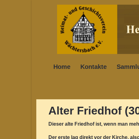
Home
Kontakte
Samml
Alter Friedhof (3
Dieser alte Friedhof ist, wenn man meh
Der erste lag direkt vor der Kirche, al