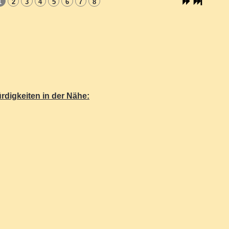
1
2
3
4
5
6
7
8
rdigkeiten in der Nähe: