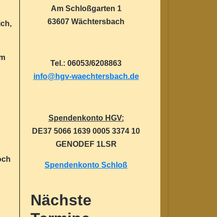
Am Schloßgarten 1
63607 Wächtersbach
ch,
em
Tel.: 06053/6208863
info@hgv-waechtersbach.de
Spendenkonto HGV:
DE37 5066 1639 0005 3374 10
GENODEF 1LSR
och
Spendenkonto Schloß
Nächste